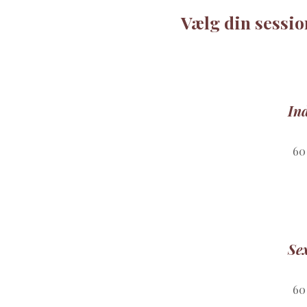
Vælg din sessio
Ind
60
Sex
60