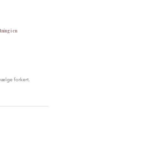
ning i en
vælge forkert.