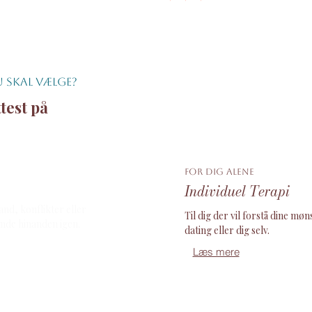
u skal vælge?
ttest på
for dig alene
Individuel Terapi
tand, konflikter eller
Til dig der vil forstå dine møn
inde hinanden igen.
dating eller dig selv.
Læs mere