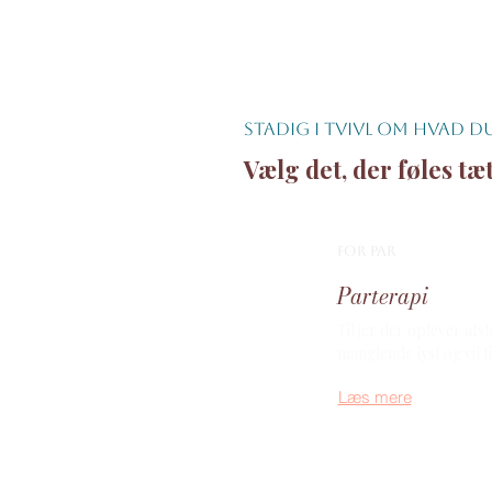
Stadig i tvivl om hvad d
Vælg det, der føles tæ
for par
Parterapi
Til jer der oplever afs
manglende lyst og vil f
Læs mere