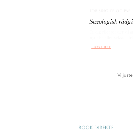
for singler og par
Sexologisk rådg
Til dig eller jer der vil
nydelse eller seksualitet
Læs mere
Vi just
Book direkte