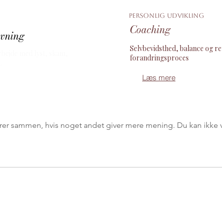
Personlig udvikling
Coaching
ivning
Selvbevidsthed, balance og ret
 arbejde med lyst, skam,
forandringsproces
.
Læs mere
erer sammen, hvis noget andet giver mere mening. Du kan ikke 