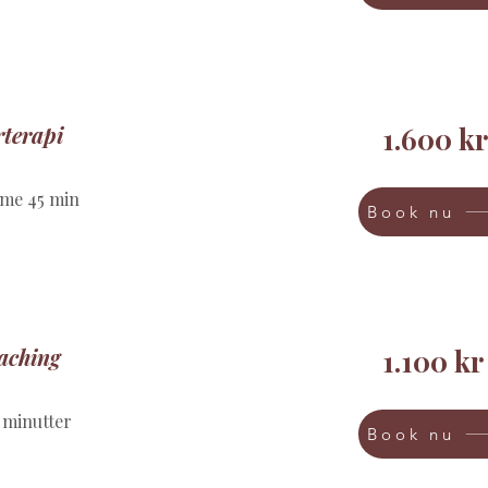
rterapi
1.600 kr
time 45 min
Book nu
aching
1.100 kr
 minutter
Book nu