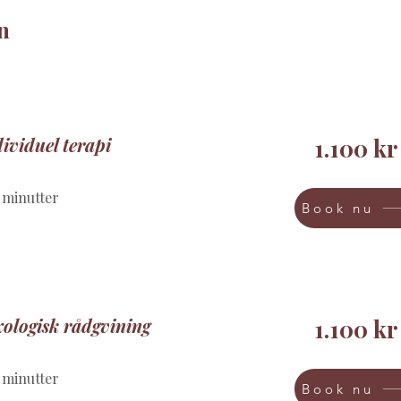
n
ividuel terapi
1.100 kr
 minutter
Book nu
ologisk rådgvining
1.100 kr
 minutter
Book nu